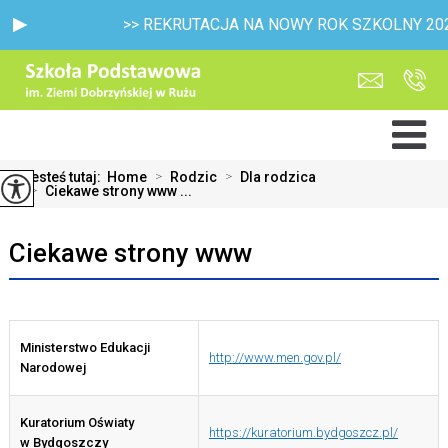
>> REKRUTACJA NA NOWY ROK SZKOLNY 2026/2027 
Jesteś tutaj:
Home
>
Rodzic
>
Dla rodzica
>
Ciekawe strony www ...
Ciekawe strony www
Ministerstwo Edukacji
http://www.men.gov.pl/
Narodowej
Kuratorium Oświaty
https://kuratorium.bydgoszcz.pl/
w Bydgoszczy