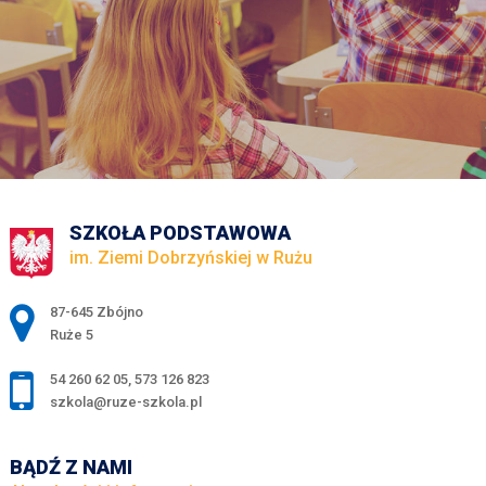
SZKOŁA PODSTAWOWA
im. Ziemi Dobrzyńskiej w Rużu
Adres pocztowy:
87-645 Zbójno
Ruże 5
54 260 62 05
,
573 126 823
szkola@ruze-szkola.pl
BĄDŹ Z NAMI