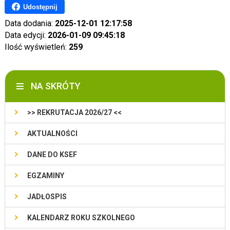
Udostępnij
Data dodania:
2025-12-01 12:17:58
Data edycji:
2026-01-09 09:45:18
Ilość wyświetleń:
259
NA SKRÓTY
>> REKRUTACJA 2026/27 <<
AKTUALNOŚCI
DANE DO KSEF
EGZAMINY
JADŁOSPIS
KALENDARZ ROKU SZKOLNEGO