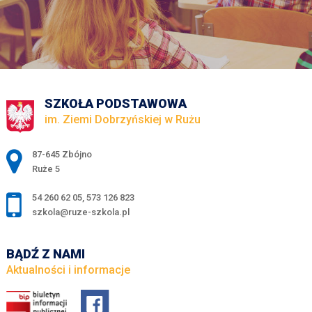
SZKOŁA PODSTAWOWA
im. Ziemi Dobrzyńskiej w Rużu
Adres pocztowy:
87-645 Zbójno
Ruże 5
54 260 62 05
,
573 126 823
szkola@ruze-szkola.pl
BĄDŹ Z NAMI
Aktualności i informacje