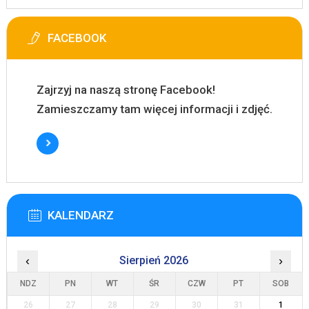
FACEBOOK
Zajrzyj na naszą stronę Facebook!
Zamieszczamy tam więcej informacji i zdjęć.
KALENDARZ
‹
Sierpień 2026
›
NDZ
PN
WT
ŚR
CZW
PT
SOB
26
27
28
29
30
31
1