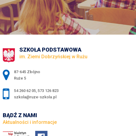
SZKOŁA PODSTAWOWA
im. Ziemi Dobrzyńskiej w Rużu
Adres pocztowy:
87-645 Zbójno
Ruże 5
54 260 62 05
,
573 126 823
szkola@ruze-szkola.pl
BĄDŹ Z NAMI
Aktualności i informacje