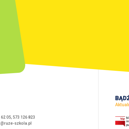
BĄDŹ
Aktual
 62 05
,
573 126 823
a@ruze-szkola.pl