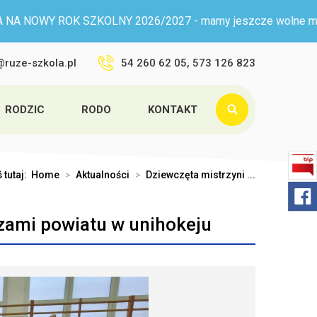
SZKOLNY 2026/2027 - mamy jeszcze wolne miejsca w przedszko
@ruze-szkola.pl
54 260 62 05, 573 126 823
RODZIC
RODO
KONTAKT
 tutaj:
Home
>
Aktualności
>
Dziewczęta mistrzyni ...
zami powiatu w unihokeju