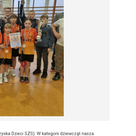
zyska Dzieci SZS). W kategorii dziewcząt nasza