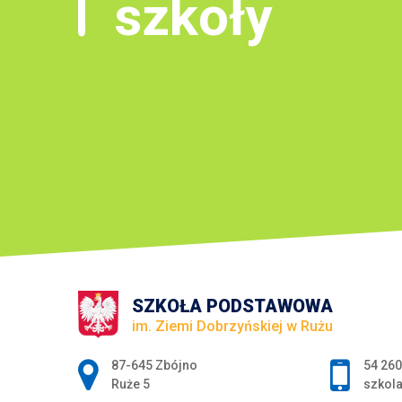
szkoły
SZKOŁA PODSTAWOWA
im. Ziemi Dobrzyńskiej w Rużu
Adres pocztowy:
87-645 Zbójno
54 260
Ruże 5
szkol