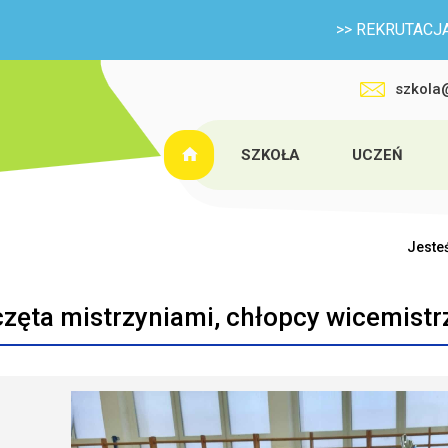
>> REKRUTACJA NA NOWY ROK 
szkola
SZKOŁA
UCZEŃ
Jesteś
zęta mistrzyniami, chłopcy wicemistr