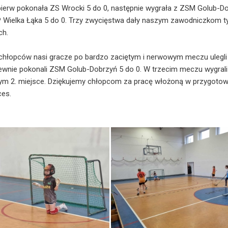
pierw pokonała ZS Wrocki 5 do 0, następnie wygrała z ZSM Golub-Do
 Wielka Łąka 5 do 0. Trzy zwycięstwa dały naszym zawodniczkom ty
ch.
 chłopców nasi gracze po bardzo zaciętym i nerwowym meczu ulegli
ewnie pokonali ZSM Golub-Dobrzyń 5 do 0. W trzecim meczu wygrali 
m 2. miejsce. Dziękujemy chłopcom za pracę włożoną w przygotowan
ces.