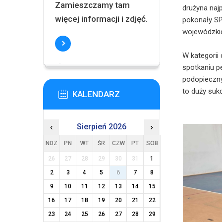
Zamieszczamy tam
drużyna naj
więcej informacji i zdjęć.
pokonały SP
wojewódzki
W kategorii
spotkaniu p
podopieczny
to duży suk
KALENDARZ
‹
Sierpień 2026
›
NDZ
PN
WT
ŚR
CZW
PT
SOB
26
27
28
29
30
31
1
2
3
4
5
6
7
8
9
10
11
12
13
14
15
16
17
18
19
20
21
22
23
24
25
26
27
28
29