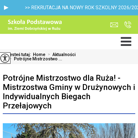
>> REKRUTACJA NA NOWY ROK SZKOLNY 2026/2027 - mamy j
Jesteś tutaj:
Home
>
Aktualności
>
Potrójne Mistrzostwo ...
Potrójne Mistrzostwo dla Ruża! -
Mistrzostwa Gminy w Drużynowych i
Indywidualnych Biegach
Przełajowych