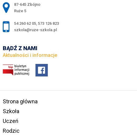
Adres pocztowy:
87-645 Zbójno
Ruże 5
54 260 62 05
,
573 126 823
szkola@ruze-szkola.pl
BĄDŹ Z NAMI
Aktualności i informacje
Strona główna
Szkoła
Uczeń
Rodzic