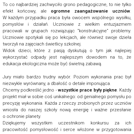
To co najbardziej zachwyciło grono pedagogiczne, to nie tylko
efekt końcowy, ale
ogromne zaangażowanie uczniów
.
W każdym przypadku praca była owocem wspólnego wysiłku,
pomysłów i działań. Uczniowie z wielkim entuzjazmem
pracowali w grupach rozwiązując "konstrukcyjne" problemy.
Uczniowie spotykali się po lekcjach, ale również swoje dzieła
tworzyli na zajęciach świetlicy szkolnej.
Widok dzieci, które z pasją dyskutują o tym jak najlepiej
wykorzystać odpady jest najlepszym dowodem na to, że
edukacja ekologiczna może być świetną zabawą.
Jury miało bardzo trudny wybór. Poziom wykonania prac był
niezwykle wyrównany, a dbałość o detale imponująca.
Chcemy podkreślić jedno -
wszystkie prace były piękne
. Każdy
projekt miał w sobie coś unikalnego: od genialnego pomysłu po
precyzję wykonania. Każda z rzeczy zrobionych przez uczniów
wniosła do naszej szkoły nową energię i ważne przesłanie
o ochronie planety.
Dziękujemy wszystkim uczestnikom konkursu za ich
pracowitość pomysłowość i serce włożone w przygotowania