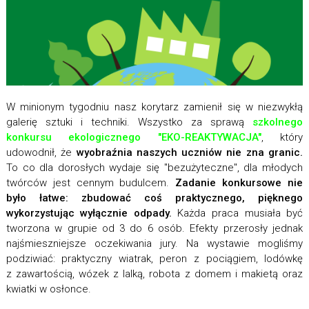
W minionym tygodniu nasz korytarz zamienił się w niezwykłą
galerię sztuki i techniki. Wszystko za sprawą
szkolnego
konkursu ekologicznego "EKO-REAKTYWACJA"
, który
udowodnił, że
wyobraźnia naszych uczniów nie zna granic.
To co dla dorosłych wydaje się "bezużyteczne", dla młodych
twórców jest cennym budulcem.
Zadanie konkursowe nie
było łatwe: zbudować coś praktycznego, pięknego
wykorzystując wyłącznie odpady.
Każda praca musiała być
tworzona w grupie od 3 do 6 osób. Efekty przerosły jednak
najśmieszniejsze oczekiwania jury. Na wystawie mogliśmy
podziwiać: praktyczny wiatrak, peron z pociągiem, lodówkę
z zawartością, wózek z lalką, robota z domem i makietą oraz
kwiatki w osłonce.