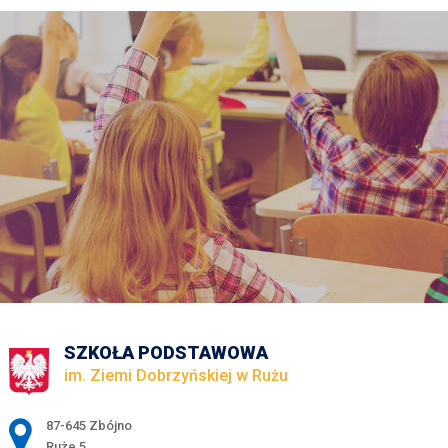
SZKOŁA PODSTAWOWA
im. Ziemi Dobrzyńskiej w Rużu
Adres pocztowy:
87-645 Zbójno
Ruże 5